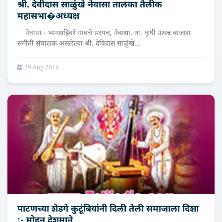
श्री. देवीदास साळुंखे नेवासा तालका तैलीक
महासभा�अध्यक्ष
नेवासा - भानसहिवरे गावचे सरपंच, नेवासा, ता. कृषी उत्पन्न बाजारा
समीती संचालक असलेल्या श्री. देविदास साळुंखे...
29 Aug 2016
पाटणच्या शेडगे कुटूंबियांनी दिली तेली समाजाला दिशा
:- मोहन देशमाने