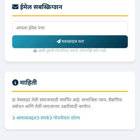
ईमेल सबस्क्रिप्शन
सबस्क्राइब करा
आम्ही तुमची गोपनीयता जपतो. कोणतीही स्पॅम नाही.
माहिती
हा वेबसाइट तेली समाजासाठी समर्पित आहे. सामाजिक न्याय, शैक्षणिक
प्रबोधन आणि तेली समाजाच्या उन्नतीसाठी कार्यरत.
आमच्याबद्दल
संपर्क
गोपनीयता धोरण