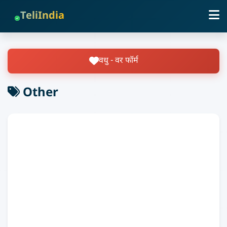
TeliIndia
वधु - वर फॉर्म
Other