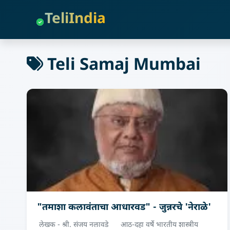
TeliIndia
Teli Samaj Mumbai
"तमाशा कलावंताचा आधारवड" - जुन्नरचे 'नेराळे'
लेखक - श्री. संजय नलावडे आठ-दहा वर्षे भारतीय शास्त्रीय