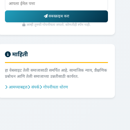
सबस्क्राइब करा
आम्ही तुमची गोपनीयता जपतो. कोणतीही स्पॅम नाही.
माहिती
हा वेबसाइट तेली समाजासाठी समर्पित आहे. सामाजिक न्याय, शैक्षणिक
प्रबोधन आणि तेली समाजाच्या उन्नतीसाठी कार्यरत.
आमच्याबद्दल
संपर्क
गोपनीयता धोरण