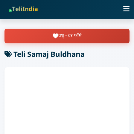
TeliIndia
वधु - वर फॉर्म
Teli Samaj Buldhana