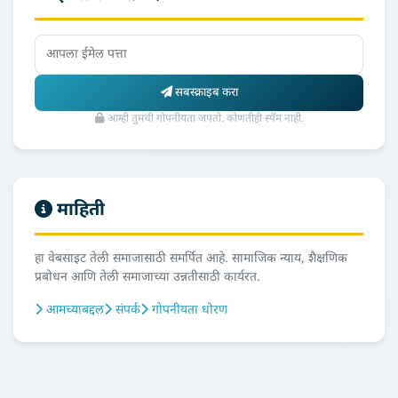
सबस्क्राइब करा
आम्ही तुमची गोपनीयता जपतो. कोणतीही स्पॅम नाही.
माहिती
हा वेबसाइट तेली समाजासाठी समर्पित आहे. सामाजिक न्याय, शैक्षणिक
प्रबोधन आणि तेली समाजाच्या उन्नतीसाठी कार्यरत.
आमच्याबद्दल
संपर्क
गोपनीयता धोरण