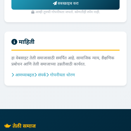
सबस्क्राइब करा
आम्ही तुमची गोपनीयता जपतो. कोणतीही स्पॅम नाही.
माहिती
हा वेबसाइट तेली समाजासाठी समर्पित आहे. सामाजिक न्याय, शैक्षणिक
प्रबोधन आणि तेली समाजाच्या उन्नतीसाठी कार्यरत.
आमच्याबद्दल
संपर्क
गोपनीयता धोरण
तेली समाज