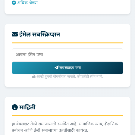
अधिक श्रेण्या
ईमेल सबस्क्रिप्शन
सबस्क्राइब करा
आम्ही तुमची गोपनीयता जपतो. कोणतीही स्पॅम नाही.
माहिती
हा वेबसाइट तेली समाजासाठी समर्पित आहे. सामाजिक न्याय, शैक्षणिक
प्रबोधन आणि तेली समाजाच्या उन्नतीसाठी कार्यरत.