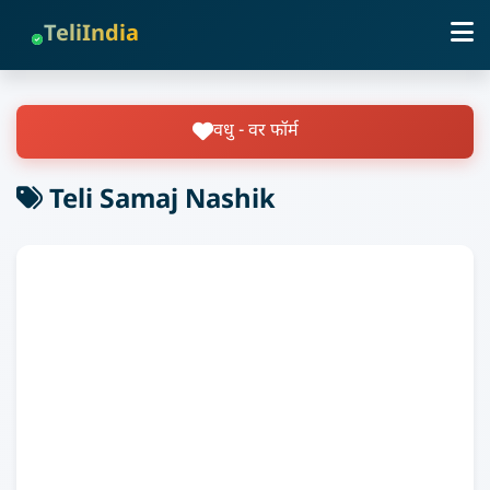
TeliIndia
वधु - वर फॉर्म
Teli Samaj Nashik