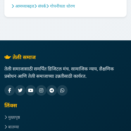
आमच्याबद्दल
संपर्क
गोपनीयता धोरण
तेली समाज
तेली समाजासाठी समर्पित डिजिटल मंच. सामाजिक न्याय, शैक्षणिक
प्रबोधन आणि तेली समाजाच्या उन्नतीसाठी कार्यरत.
लिंक्स
मुख्यपृष्ठ
बातम्या