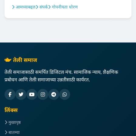
आमच्याबद्दल
संपर्क
गोपनीयता धोरण
तेली समाज
तेली समाजासाठी समर्पित डिजिटल मंच. सामाजिक न्याय, शैक्षणिक
प्रबोधन आणि तेली समाजाच्या उन्नतीसाठी कार्यरत.
लिंक्स
मुख्यपृष्ठ
बातम्या