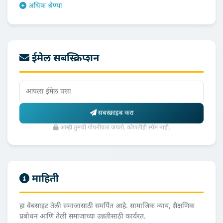
अधिक श्रेण्या
ईमेल सबस्क्रिप्शन
सबस्क्राइब करा
आम्ही तुमची गोपनीयता जपतो. कोणतीही स्पॅम नाही.
माहिती
हा वेबसाइट तेली समाजासाठी समर्पित आहे. सामाजिक न्याय, शैक्षणिक
प्रबोधन आणि तेली समाजाच्या उन्नतीसाठी कार्यरत.