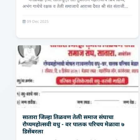
मंगळवेढा (जि. सोलापूर)। संत तुकाराम महाराजांचे प्रिय शिष्य,
अभंग गाथेचे रक्षक व तेली समाजाचे आराध्य दैवत श्री संत संताजी...
09 Dec 2025
सातारा जिल्हा तिळवण तेली समाज संघाचा
रौप्यमहोत्सवी वधु - वर पालक परिचय मेळावा ७
डिसेंबरला