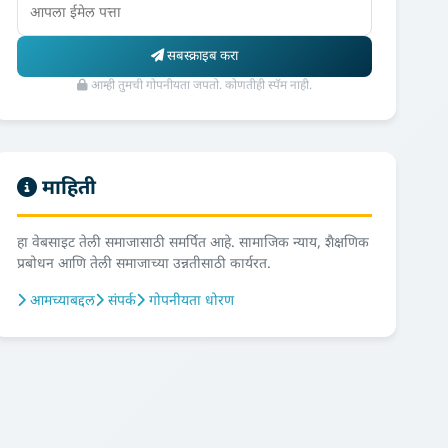
सबस्क्राइब करा
आम्ही तुमची गोपनीयता जपतो. कोणतीही स्पॅम नाही.
माहिती
हा वेबसाइट तेली समाजासाठी समर्पित आहे. सामाजिक न्याय, शैक्षणिक
प्रबोधन आणि तेली समाजाच्या उन्नतीसाठी कार्यरत.
आमच्याबद्दल
संपर्क
गोपनीयता धोरण