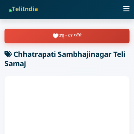
TeliIndia
वधु - वर फॉर्म
Chhatrapati Sambhajinagar Teli
Samaj