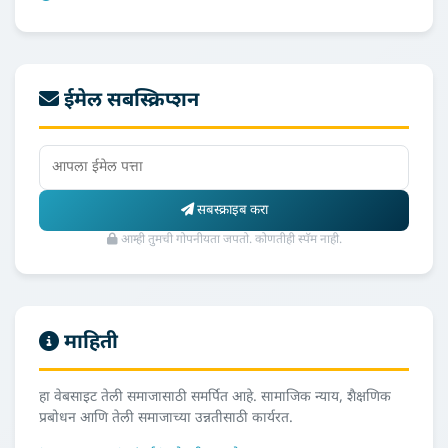
ईमेल सबस्क्रिप्शन
सबस्क्राइब करा
आम्ही तुमची गोपनीयता जपतो. कोणतीही स्पॅम नाही.
माहिती
हा वेबसाइट तेली समाजासाठी समर्पित आहे. सामाजिक न्याय, शैक्षणिक
प्रबोधन आणि तेली समाजाच्या उन्नतीसाठी कार्यरत.