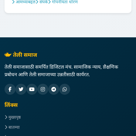
आमच्याबद्दल
संपर्क
गोपनीयता धोरण
तेली समाज
तेली समाजासाठी समर्पित डिजिटल मंच. सामाजिक न्याय, शैक्षणिक
प्रबोधन आणि तेली समाजाच्या उन्नतीसाठी कार्यरत.
लिंक्स
मुख्यपृष्ठ
बातम्या