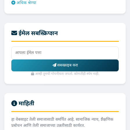
अधिक श्रेण्या
ईमेल सबस्क्रिप्शन
सबस्क्राइब करा
आम्ही तुमची गोपनीयता जपतो. कोणतीही स्पॅम नाही.
माहिती
हा वेबसाइट तेली समाजासाठी समर्पित आहे. सामाजिक न्याय, शैक्षणिक
प्रबोधन आणि तेली समाजाच्या उन्नतीसाठी कार्यरत.