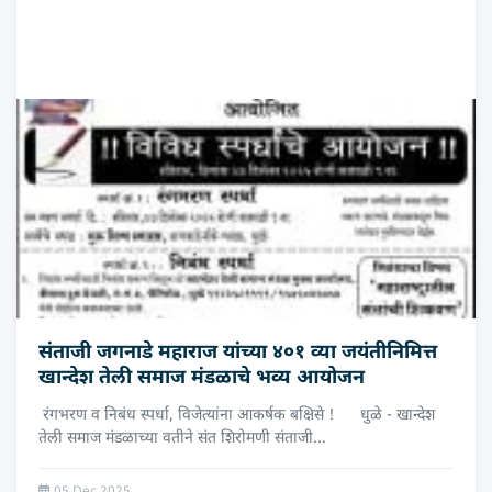
संताजी जगनाडे महाराज यांच्या ४०१ व्या जयंतीनिमित्त
खान्देश तेली समाज मंडळाचे भव्य आयोजन
रंगभरण व निबंध स्पर्धा, विजेत्यांना आकर्षक बक्षिसे ! धुळे - खान्देश
तेली समाज मंडळाच्या वतीने संत शिरोमणी संताजी...