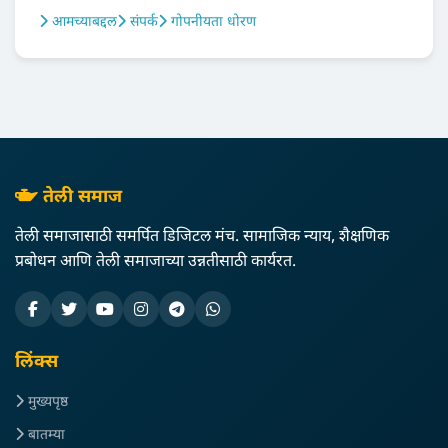
आमच्याबद्दल
संपर्क
गोपनीयता धोरण
तेली समाज
तेली समाजासाठी समर्पित डिजिटल मंच. सामाजिक न्याय, शैक्षणिक
प्रबोधन आणि तेली समाजाच्या उन्नतीसाठी कार्यरत.
लिंक्स
मुख्यपृष्ठ
बातम्या