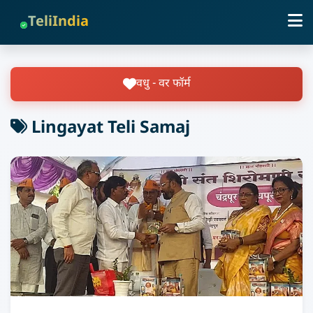
TeliIndia
वधु - वर फॉर्म
Lingayat Teli Samaj