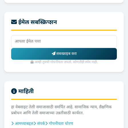
ईमेल सबस्क्रिप्शन
सबस्क्राइब करा
आम्ही तुमची गोपनीयता जपतो. कोणतीही स्पॅम नाही.
माहिती
हा वेबसाइट तेली समाजासाठी समर्पित आहे. सामाजिक न्याय, शैक्षणिक
प्रबोधन आणि तेली समाजाच्या उन्नतीसाठी कार्यरत.
आमच्याबद्दल
संपर्क
गोपनीयता धोरण